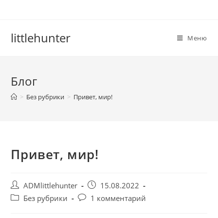
Перейти
к
содержимому
littlehunter
Меню
Блог
>
Без рубрики
>
Привет, мир!
Привет, мир!
Post
Запись
ADMlittlehunter
15.08.2022
author:
опубликована:
Post
Post
Без рубрики
1 комментарий
category:
comments: