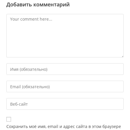
Добавить комментарий
Комментарий
Enter
your
name
Enter
or
your
username
email
Enter
to
address
your
comment
to
website
comment
URL
Сохранить моё имя, email и адрес сайта в этом браузере